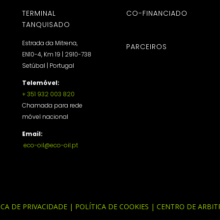
TERMINAL
CO-FINANCIADO
TANQUISADO
Estrada da Mitrena,
PARCEIROS
EN10-4, Km 19 | 2910-738
Setúbal | Portugal
Telemóvel:
+ 351 932 003 820
Chamada para rede
móvel nacional
Email:
eco-oil@eco-oil.pt
ICA DE PRIVACIDADE
|
POLÍTICA DE COOKIES
|
CENTRO DE ARBI