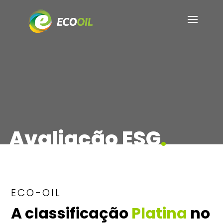
Avaliação ESG
.
ECO-OIL
A classificação
Platina
no