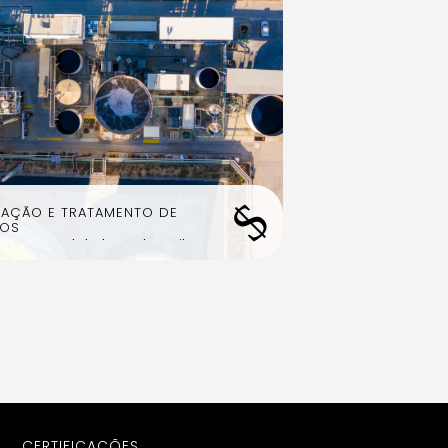
$
TAÇÃO E TRATAMENTO DE
UOS
processo de tratamento muito
e e centrado na recuperação e
eitamento das fracções oleosas para
o de combustível
CERTIFICAÇÕES