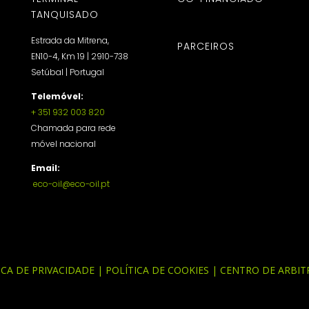
TANQUISADO
Estrada da Mitrena,
PARCEIROS
EN10-4, Km 19 | 2910-738
Setúbal | Portugal
Telemóvel:
+ 351 932 003 820
Chamada para rede
móvel nacional
Email:
eco-oil@eco-oil.pt
ICA DE PRIVACIDADE
|
POLÍTICA DE COOKIES
|
CENTRO DE ARBI