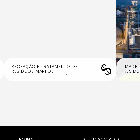
$
$
RECEPÇÃO E TRATAMENTO DE
IMPOR
RESÍDUOS MARPOL
RESÍD
Com um terminal a Eco-Oil é a melhor
Com um 
alternativa para descarga de grandes
eficient
volumes de resíduos de origem marítima
reaprov
(slops)
produçã
TERMINAL
CO-FINANCIADO