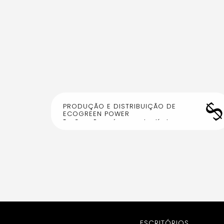
PRODUÇÃO E DISTRIBUIÇÃO DE
ECOGREEN POWER
EcoGreen Power é um combustível
sustentável, produzido a partir de resíduos,
que reduz emissões de gases de efeito de
estufa e promove a economia circular.
ESCRITÓRIOS