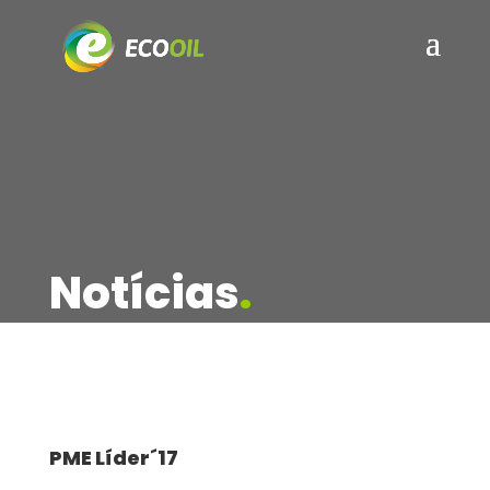
Notícias
.
PME Líder´17