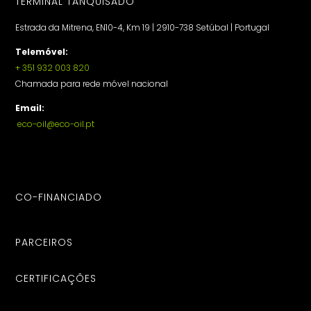
TERMINAL TANQUISADO
Estrada da Mitrena, EN10-4, Km 19 | 2910-738 Setúbal | Portugal
Telemóvel:
+ 351 932 003 820
Chamada para rede móvel nacional
Email:
eco-oil@eco-oil.pt
CO-FINANCIADO
PARCEIROS
CERTIFICAÇÕES