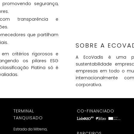
as, promovendo segurança,
res.
 com transparência e
ões.
fornecedores que partilham
ais.
SOBRE A ECOVA
m critérios rigorosos e
A EcoVadis é uma pl
rangendo os pilares ESG
sustentabilidade empresa
lassificação Platina só é
empresas em todo o mun
aliadas.
internacionalmente co
corporativa.
TERMINAL
CO-FINANCIADO
TANQUISADO
Estrada da Mitrena,
PARCEIROS