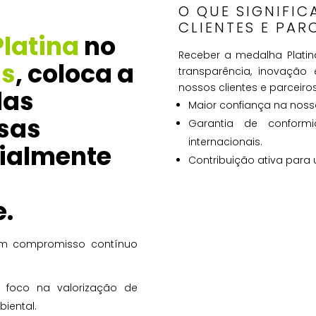
O QUE SIGNIFIC
CLIENTES E PAR
Platina
no
Receber a medalha Plati
s
, coloca a
transparência, inovação 
nossos clientes e parceiros,
das
Maior confiança na noss
sas
Garantia de confor
internacionais.
ialmente
Contribuição ativa para 
.
um compromisso contínuo
 foco na valorização de
iental.